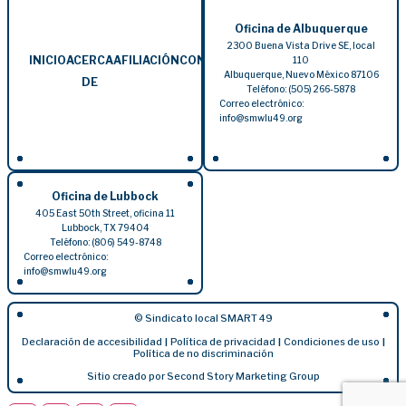
Oficina de Albuquerque
2300 Buena Vista Drive SE, local
INICIO
ACERCA
AFILIACIÓN
CONTRATISTAS
EVENTOS
BLOG
110
Albuquerque, Nuevo México 87106
DE
Teléfono: (505) 266-5878
Correo electrónico:
info@smwlu49.org
Oficina de Lubbock
405 East 50th Street, oficina 11
Lubbock, TX 79404
Teléfono: (806) 549-8748
Correo electrónico:
info@smwlu49.org
© Sindicato local SMART 49
Declaración de accesibilidad
Política de privacidad
Condiciones de uso
|
|
|
Política de no discriminación
Sitio creado por Second Story Marketing Group