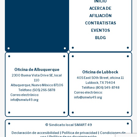
INICIO
ACERCA DE
AFILIACIÓN
CONTRATISTAS
EVENTOS
BLOG
Oficina de Albuquerque
Oficina de Lubbock
2300 Buena Vista Drive SE, local
405 East 50th Street, oficina 11
110
Lubbock, TX 79404
Albuquerque, Nuevo México 87106
Teléfono: (806) 549-8748
Teléfono: (505) 266-5878
Correo electrónico:
Correo electrónico:
info@smwlu49.org
info@smwlu49.org
© Sindicato local SMART 49
Declaración de accesibilidad
Política de privacidad
Condiciones de
|
|
uso
Política de no discriminación
|